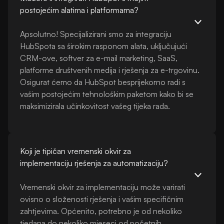
postojećim alatima i platformama?
Apsolutno! Specijalizirani smo za integraciju
HubSpota sa širokim rasponom alata, uključujući
CRM-ove, softver za e-mail marketing, SaaS,
platforme društvenih medija i rješenja za e-trgovinu.
Osigurat ćemo da HubSpot besprijekorno radi s
vašim postojećim tehnološkim paketom kako bi se
maksimizirala učinkovitost vašeg tijeka rada.
Koji je tipičan vremenski okvir za
implementaciju rješenja za automatizaciju?
Vremenski okvir za implementaciju može varirati
ovisno o složenosti rješenja i vašim specifičnim
zahtjevima. Općenito, potrebno je od nekoliko
tjedana do nekoliko mjeseci od početnih