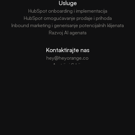
Usluge
HubSpot onboarding i implementacija
HubSpot omogućavanje prodaje i prihoda
Inbound marketing i generisanje potencijalnih klijenata
Razvoj AI agenata
Kontaktirajte nas
hey@heyorange.co
Austrija i Srbija
Uslovi korišćenja
Politika privatnosti
Česta pitanja